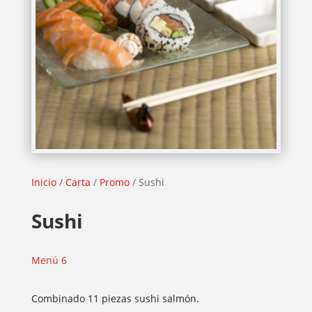
Inicio
/
Carta
/
Promo
/ Sushi
Sushi
Menú 6
Combinado 11 piezas sushi salmón.