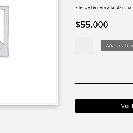
Filet de ternera a la plancha
$
55.000
Tataki
Añadir al ca
de
lomo
cantidad
Ver 