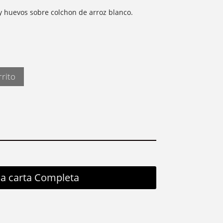
i y huevos sobre colchon de arroz blanco.
rrito
la carta Completa