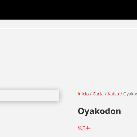
Inicio
/
Carta
/
Katsu
/ Oyako
Oyakodon
親子丼