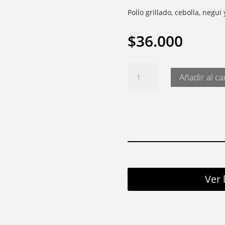
Pollo grillado, cebolla, negu
$
36.000
Oyakodon
Añadir al ca
cantidad
Ver 