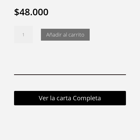
$
48.000
Salmón
Añadir al carrito
Sarada
(celiaco)
cantidad
Ver la carta Completa